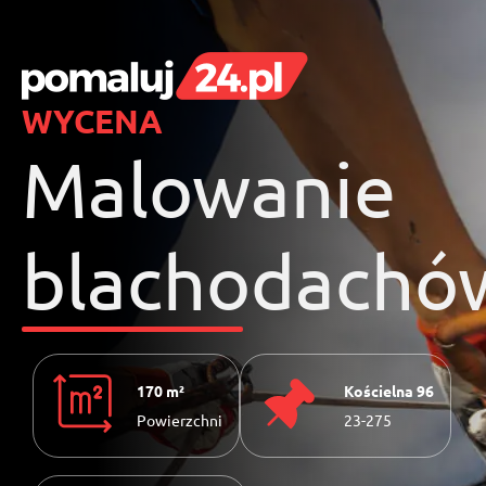
WYCENA
Malowanie
blachodachó
170 m²
Kościelna 96
Powierzchni
23-275