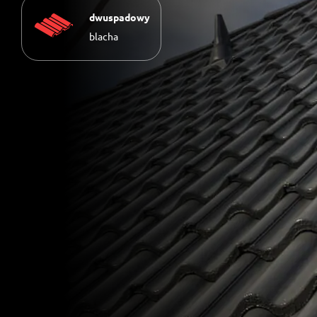
dwuspadowy
blacha