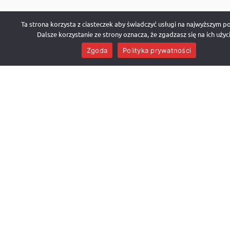
WYBÓR FARB
Ta strona korzysta z ciasteczek aby świadczyć usługi na najwyższym p
Dalsze korzystanie ze strony oznacza, że zgadzasz się na ich użyci
Zgoda
Polityka prywatności
NAJCZĘŚCIEJ WYBIERANE
Premium
NOWATORSKIE FARBY WIELOWARSTOWE
NANOSZONE PRZY UZYCIU METODY NATRYSKOWEJ
AGREGATEM CHYDRODYNAMICZNYM Farby
stosowane w tym wariancie są farbami najwyższej
jakości KTÓRE POTWIERDZA NASZE WIELOLETNIE
DOŚWADCZENIE . Występują w 3 wariantach półmat ,
połysk lub satyna .