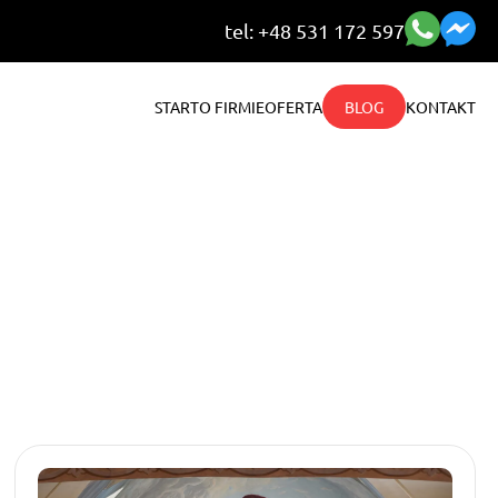
tel: +48 531 172 597
START
O FIRMIE
OFERTA
BLOG
KONTAKT