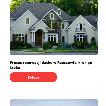
Proces renowacji dachu w Rzeszowie: krok po
kroku
Zobacz