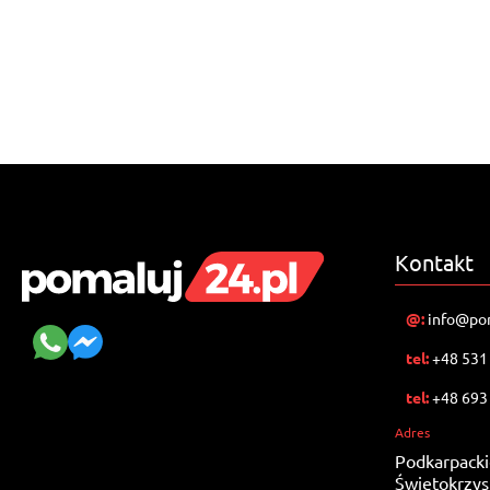
Kontakt
@:
info@pom
tel:
+48 531
tel:
+48 693
Adres
Podkarpack
Świętokrzys