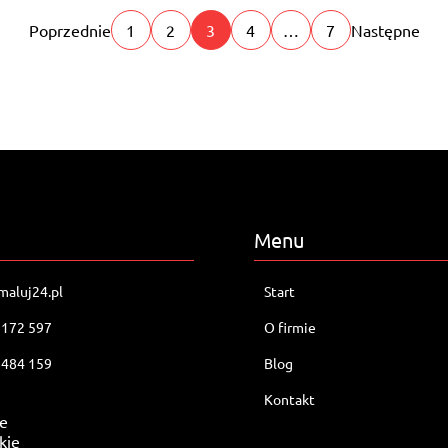
Poprzednie
1
2
3
4
…
7
Następne
Menu
aluj24.pl
Start
 172 597
O firmie
 484 159
Blog
Kontakt
ie
kie